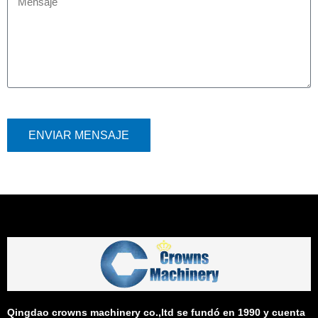
ENVIAR MENSAJE
Qingdao crowns machinery co.,ltd se fundó en 1990 y cuenta